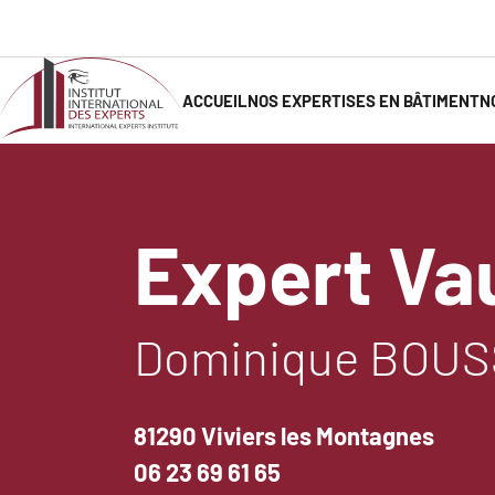
Aller
au
contenu
principal
ACCUEIL
NOS EXPERTISES EN BÂTIMENT
N
Navigation
principale
Expert Va
Dominique BOU
81290 Viviers les Montagnes
06 23 69 61 65