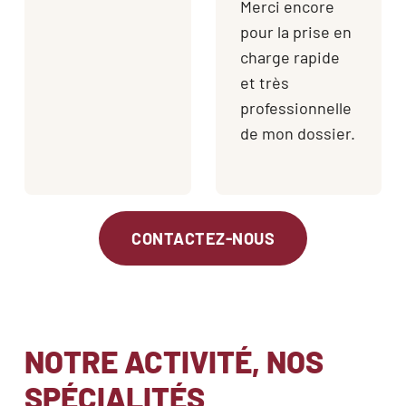
construction
Merci encore
neuve, ainsi que
pour la prise en
la conformité d’un
charge rapide
escalier intérieur.
et très
Son rapport nous
professionnelle
a permis de
de mon dossier.
conforter la...
CONTACTEZ-NOUS
NOTRE ACTIVITÉ, NOS
SPÉCIALITÉS