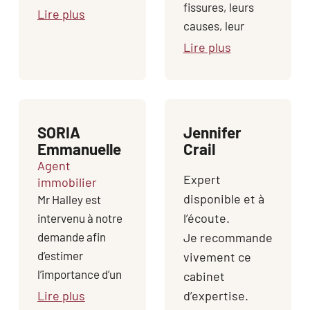
fissures, leurs
mon
Lire plus
causes, leur
habitation. Ce
histoire, leur
Lire plus
sont des
gravité et les
professionnels
solutions a
sérieux qui m'ont
apporter afin de
permis d'avoir un
protéger la
diagnostic précis
SORIA
Jennifer
bâtisse.Un rdv
concernant les
Emmanuelle
Crail
passionnant et
d...
Agent
rassurant!!!
Expert
immobilier
Sabrina est tres...
disponible et à
Mr Halley est
l’écoute.
intervenu à notre
demande afin
Je recommande
d’estimer
vivement ce
l’importance d’un
cabinet
désordre sur une
Lire plus
d’expertise.