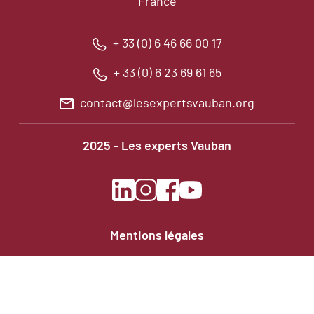
France
+ 33 (0) 6 46 66 00 17
+ 33 (0) 6 23 69 61 65
contact@lesexpertsvauban.org
2025 - Les experts Vauban
Social
Menu
Pied
Mentions légales
de
page