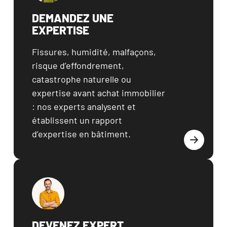
CENTRE DE
Top
FORMATION
DEMANDEZ UNE
menu
EXPERTISE
BIBLIOTHÈQUE
DES EXPERTS
Fissures, humidité, malfaçons, 
CONTACT
risque d’effondrement, 
Contact
catastrophe naturelle ou 
Menu
expertise avant achat immobilier 
+
: nos experts analysent et 
33
établissent un rapport 
(0)
6
d’expertise en bâtiment.
46
66
00
17
DEVENEZ EXPERT