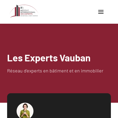
Aller
au
contenu
principal
Navigation
ACCUEIL
principale
NOS
EXPERTISES
EN
BÂTIMENT
Les Experts Vauban
NOS
EXPERTS
Réseau d’experts en bâtiment et en immobilier
EN
BÂTIMENT
DEVENEZ
EXPERT
VAUBAN
BLOG